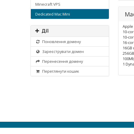
Minecraft VPS
Mac
Dedicated Mac Mini
Apple
Дії
10-co
10-co
Поновлення домену
16-cor
16GB 
Зареєструвати домен
256GB
100Mb
Перенесення домену
1 Dyna
Переглянути кошик