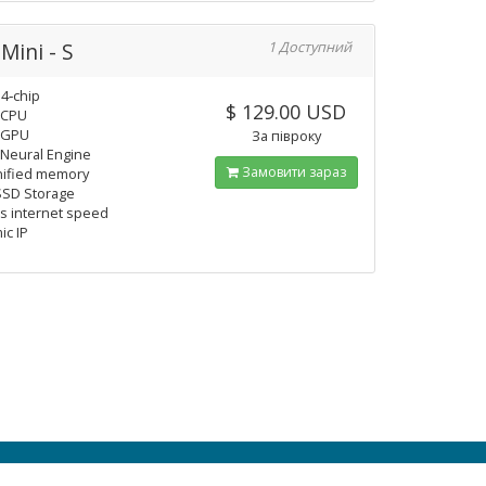
Mini - S
1 Доступний
4‑chip
$ 129.00 USD
 CPU
 GPU
За півроку
 Neural Engine
Замовити зараз
nified memory
SSD Storage
 internet speed
ic IP