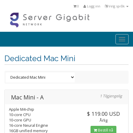
0
Logg inn
Velg språk
Togg
navi
Dedicated Mac Mini
Mac Mini - A
1 Tilgjengelig
Apple M4‑chip
$ 119.00 USD
10-core CPU
10-core GPU
Årlig
16-core Neural Engine
Bestill nå
16GB unified memory