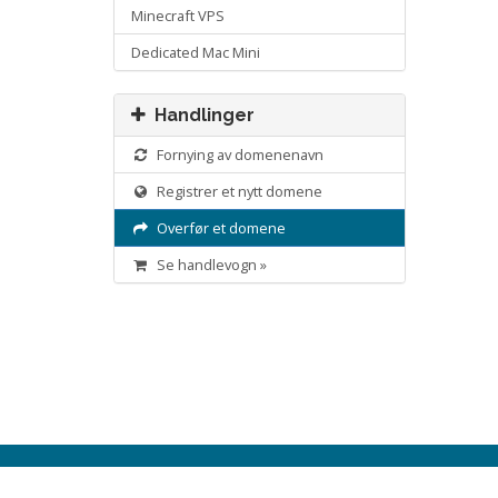
Minecraft VPS
Dedicated Mac Mini
Handlinger
Fornying av domenenavn
Registrer et nytt domene
Overfør et domene
Se handlevogn »