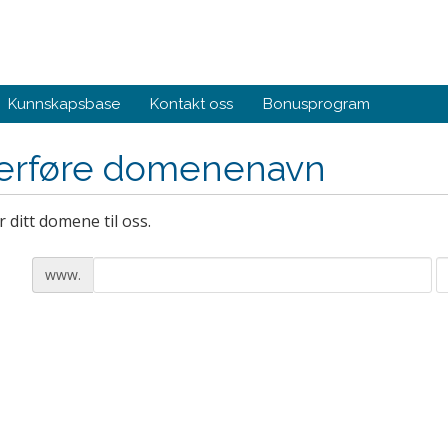
Kunnskapsbase
Kontakt oss
Bonusprogram
erføre domenenavn
 ditt domene til oss.
www.