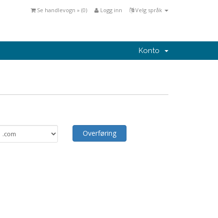
Se handlevogn » (
0
)
Logg inn
Velg språk
Konto
Overføring