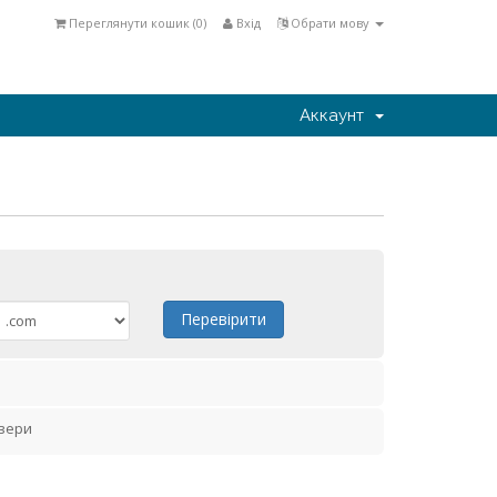
Переглянути кошик (
0
)
Вхід
Обрати мову
Аккаунт
Перевірити
вери