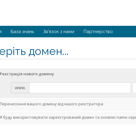
я
База знань
Зв'язок з нами
Партнерство
ріть домен...
Реєстрація нового домену
www.
Перенесення вашого домену від іншого реєстратора
Я буду використовувати зареєстрований домен та оновлю name-сер