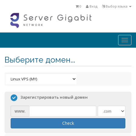
0
Вход
Выбор языка
Togg
navi
Выберите домен...
Зарегистрировать новый домен
www.
Check