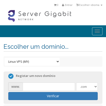
0
Entrar
Escolher idioma
Togg
navi
Escolher um domínio...
Registar um novo domínio
www.
Verificar