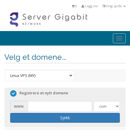
0
Logg inn
Velg språk
Togg
navi
Velg et domene...
Registrere et nytt domene
www.
Sjekk