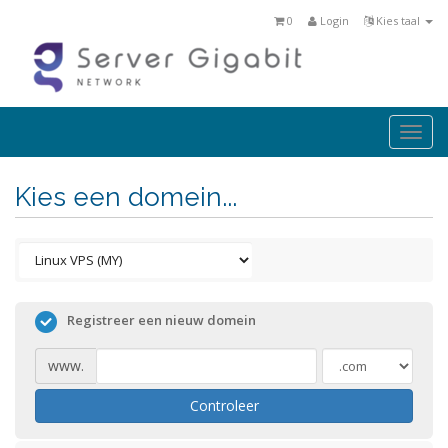
0
Login
Kies taal
Togg
navi
Kies een domein...
Registreer een nieuw domein
www.
Controleer