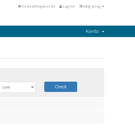
Vis bestillingskurv (
0
)
Log ind
Vælg sprog
Konto
Check