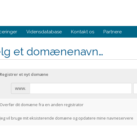
eringer
Vidensdatabase
Kontakt os
Partnere
lg et domænenavn…
Registrer et nyt domæne
www.
Overfør dit domæne fra en anden registrator
Jeg vil bruge mit eksisterende domæne og opdatere mine navneservere