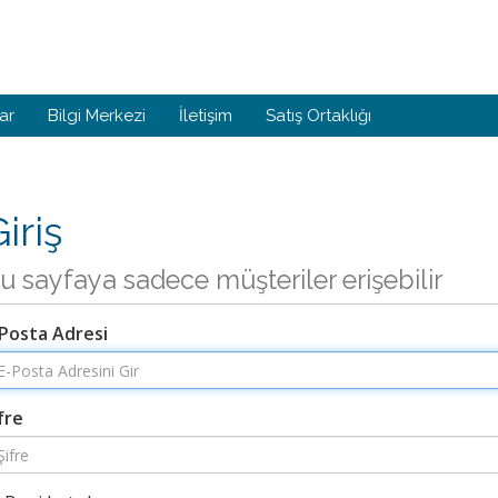
ar
Bilgi Merkezi
İletişim
Satış Ortaklığı
iriş
u sayfaya sadece müşteriler erişebilir
-Posta Adresi
fre