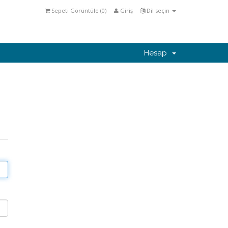
Sepeti Görüntüle (
0
)
Giriş
Dil seçin
Hesap