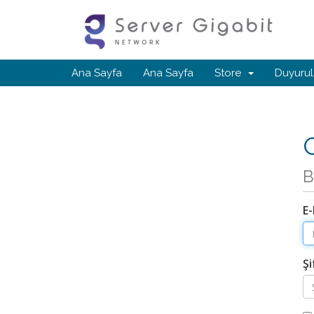
Ana Sayfa
Ana Sayfa
Store
Duyurul
G
B
E
Şi